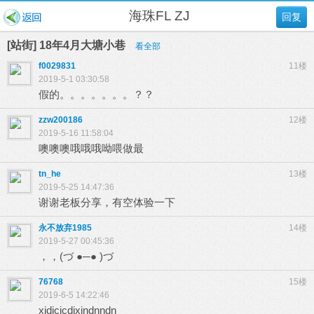
海珠FL ZJ
回复
[站街] 18年4月大塘小巷
看全部
f0029831
11楼
2019-5-1 03:30:58
假的。。。。。。。？？
zzw200186
12楼
2019-5-16 11:58:04
噢噢噢哦哦哦呦喂做最
tn_he
13楼
2019-5-25 14:47:36
谢谢老板分享，有空体验一下
永不放弃1985
14楼
2019-5-27 00:45:36
，，(づ ●─● )づ
76768
15楼
2019-6-5 14:22:46
xjdjcjcdjxjndnndn