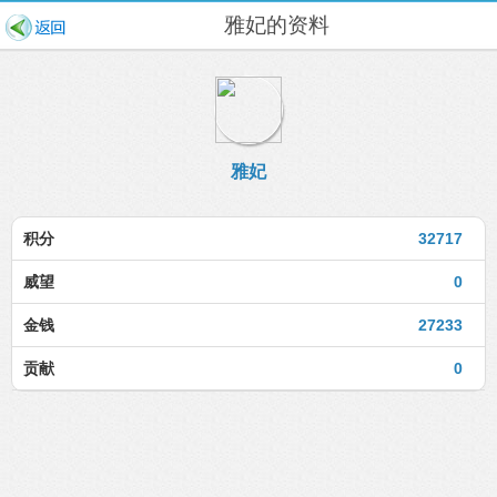
雅妃的资料
雅妃
积分
32717
威望
0
金钱
27233
贡献
0