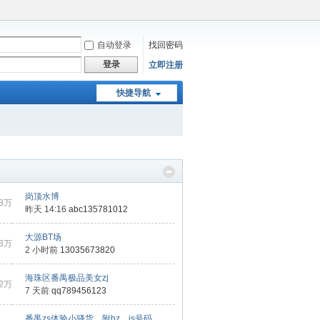
自动登录
找回密码
登录
立即注册
快捷导航
岗顶水博
3万
昨天 14:16
abc135781012
大源BT场
3万
2 小时前
13035673820
海珠区番禺极品美女zj
2万
7 天前
qq789456123
番禺zs体验小骚货。附bz，js号码