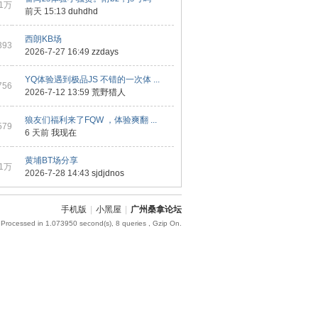
1万
前天 15:13
duhdhd
西朗KB场
393
2026-7-27 16:49
zzdays
YQ体验遇到极品JS 不错的一次体 ...
756
2026-7-12 13:59
荒野猎人
狼友们福利来了FQW ，体验爽翻 ...
579
6 天前
我现在
黄埔BT场分享
1万
2026-7-28 14:43
sjdjdnos
手机版
|
小黑屋
|
广州桑拿论坛
 Processed in 1.073950 second(s), 8 queries , Gzip On.