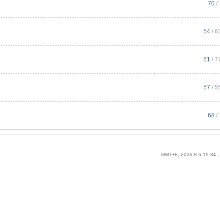
70
/
54
/ 6
51
/ 7
57
/ 5
68
/
GMT+8, 2026-8-6 19:34
,