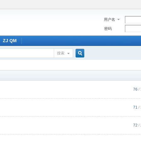
用户名
密码
ZJ QM
搜索
搜
索
76
/
71
/
72
/